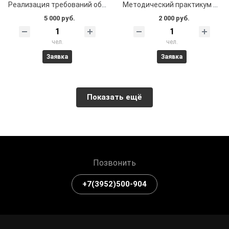
Реализация требований обновленных ФГОС ООО, ФГОС СОО в работе учителя (химия)
Методический практикум по работе с межпредметными заданиями на учебных занятиях
5 000 руб.
2 000 руб.
чел.
чел.
Заявка
Заявка
Показать ещё
Позвонить
+7(3952)500-904