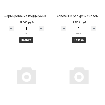
Формирование поддерживающей среды и навыков жизнестойкости в классном коллективе как условие профилактики негативных социальных явлений
Условия и ресурсы системы образования в профилактике негативных социальных явлений. Ресоциализация подростков. Модуль «Психолого-педагогическое сопровождение детей участников (ветеранов) Специальной военной операции в образовательной организации»
5 000 руб.
8 500 руб.
чел.
чел.
Заявка
Заявка