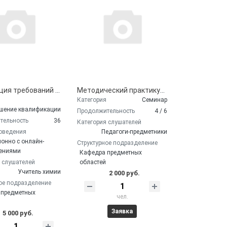
Реализация требований обновленных ФГОС ООО, ФГОС СОО в работе учителя (химия)
Методический практикум по работе с межпредметными заданиями на учебных занятиях
Категория
Семинар
шение квалификации
Продолжительность
4 / 6
тельность
36
Категория слушателей
оведения
Педагоги-предметники
онно с онлайн-
Структурное подразделение
ениями
Кафедра предметных
 слушателей
областей
Учитель химии
2 000 руб.
ое подразделение
 предметных
чел.
Заявка
5 000 руб.