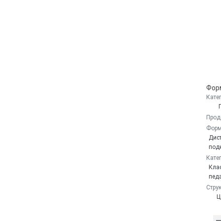
Кате
Прод
Форм
Дис
под
Кате
Кла
пед
Стру
Ц