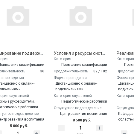
Формирование поддерживающей среды и навыков жизнестойкости в классном коллективе как условие профилактики негативных социальных явлений
Условия и ресурсы системы образования в профилактике негативных социальных явлений. Ресоциализация подростков. Модуль «Психолого-педагогическое сопровождение детей участников (ветеранов) Специальной военной операции в образовательной организации»
гория
Категория
Категория
Повышение квалификации
Повышение квалификации
Повы
олжительность
36
Продолжительность
82 / 102
Продолжи
а проведения
Форма проведения
Форма пр
танционно с онлайн-
Дистанционно с онлайн-
Дистанци
ключениями
подключениями
подключ
гория слушателей
Категория слушателей
Категория
ссные руководители,
Педагогические работники
агогические работники
Структурное подразделение
Структурн
ктурное подразделение
Центр развития воспитания
Кафедра
ентр развития воспитания
областей
8 500 руб.
5 000 руб.